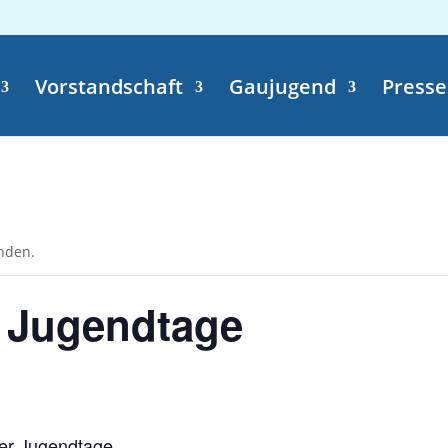
Vorstandschaft
Gaujugend
Presse
unden.
 Jugendtage
er Jugendtage