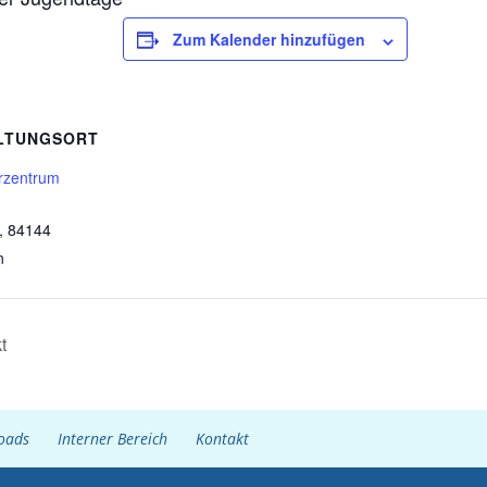
Zum Kalender hinzufügen
LTUNGSORT
urzentrum
, 84144
n
t
oads
Interner Bereich
Kontakt