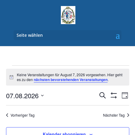
Seite wählen
Veranstaltungen
Keine Veranstaltungen für August 7, 2026 vorgesehen. Hier geht
für
Hinweis
es zu den
nächsten bevorstehenden Veranstaltungen
.
August
Veranstal
Ver
7,
07.08.2026
Suche
Tag
Ans
Suche
Filter
2026
Datum
Anzeigen
Nav
und
wählen.
Vorheriger Tag
Nächster Tag
Ansichten
Navigatio
Kalender abonnieren