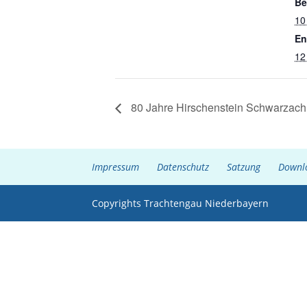
Be
10
En
12
80 Jahre Hirschenstein Schwarzach
Impressum
Datenschutz
Satzung
Downl
Copyrights Trachtengau Niederbayern