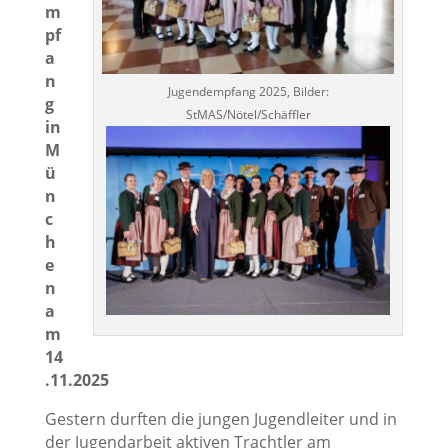
m
pf
a
n
Jugendempfang 2025, Bilder:
g
StMAS/Nötel/Schäffler
in
M
ü
n
c
h
e
n
a
m
14
.11.2025
Gestern durften die jungen Jugendleiter und in
der Jugendarbeit aktiven Trachtler am