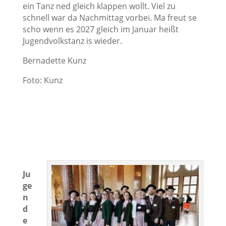
ein Tanz ned gleich klappen wollt. Viel zu
schnell war da Nachmittag vorbei. Ma freut se
scho wenn es 2027 gleich im Januar heißt
Jugendvolkstanz is wieder.
Bernadette Kunz
Foto: Kunz
Ju
ge
n
d
e