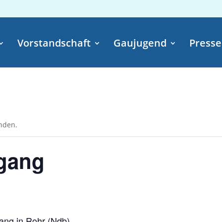
Vorstandschaft
Gaujugend
Presse
unden.
rgang
gang in Rohr (Ndb)