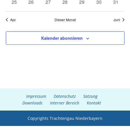
0
0
0
0
0
0
0
25
26
27
28
29
30
31
Veranstaltungen
Veranstaltungen
Veranstaltungen
Veranstaltungen
Veranstaltungen
Veranstaltungen
Veranst
Apr.
Dieser Monat
Juni
Kalender abonnieren
Impressum
Datenschutz
Satzung
Downloads
Interner Bereich
Kontakt
Copyrights Trachtengau Niederbayern