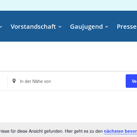
Vorstandschaft
Gaujugend
Presse
n
Standort
Ve
eingeben.
Suche
nach
Veranstaltungen.
isse für diese Ansicht gefunden. Hier geht es zu den
nächsten bevor
Hinweis