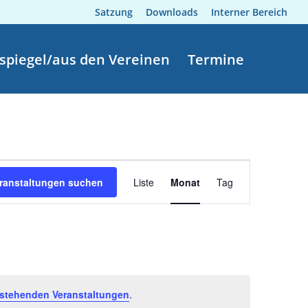
Satzung
Downloads
Interner Bereich
spiegel/aus den Vereinen
Termine
Veranstaltung
Ansichten-
ranstaltungen suchen
Liste
Monat
Tag
Navigation
stehenden Veranstaltungen
.