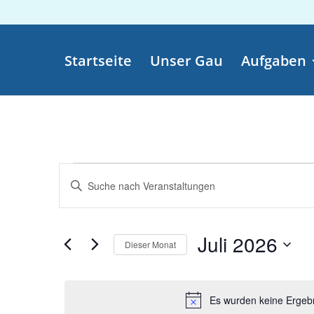
Startseite
Unser Gau
Aufgaben
Kalender von Veranstaltunge
Veranstaltungen
Veranstaltungen
Bitte
Suche
Schlüsselwort
und
eingeben.
Ansichten,
Suche
Juli 2026
Navigation
nach
Dieser Monat
Veranstaltungen
Datum
Schlüsselwort.
wählen.
Es wurden keine Ergebn