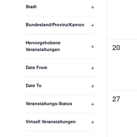
öffnen
Verans
Stadt
Filter
öffnen
Bundesland/Provinz/Kanton
Filter
öffnen
Hervorgehobene
0
20
Veranstaltungen
Filter
Verans
öffnen
Date From
Filter
öffnen
Date To
Filter
0
27
öffnen
Veranstaltungs-Status
Verans
Filter
öffnen
Virtuell Veranstaltungen
Filter
öffnen