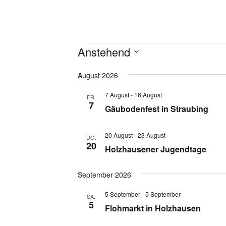
Veranstaltungen
Anstehend
D
August 2026
a
t
7 August
-
16 August
FR.
u
7
Gäubodenfest in Straubing
m
w
ä
20 August
-
23 August
DO.
20
h
Holzhausener Jugendtage
l
e
September 2026
n
.
5 September
-
5 September
SA.
5
Flohmarkt in Holzhausen