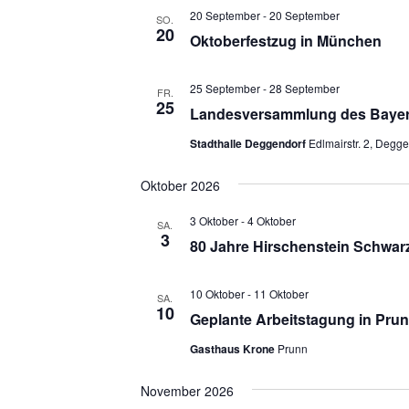
20 September
-
20 September
SO.
20
Oktoberfestzug in München
25 September
-
28 September
FR.
25
Landesversammlung des Bayer
Stadthalle Deggendorf
Edlmairstr. 2, Degg
Oktober 2026
3 Oktober
-
4 Oktober
SA.
3
80 Jahre Hirschenstein Schwar
10 Oktober
-
11 Oktober
SA.
10
Geplante Arbeitstagung in Pru
Gasthaus Krone
Prunn
November 2026