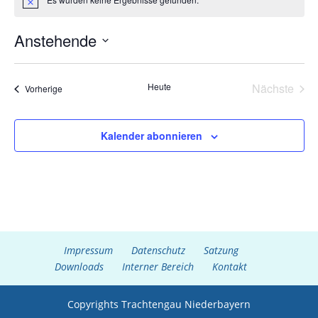
Hinweis
Anstehende
Datum
wählen.
Heute
Nächste
Veranstaltungen
Vorherige
Veransta
Kalender abonnieren
Impressum
Datenschutz
Satzung
Downloads
Interner Bereich
Kontakt
Copyrights Trachtengau Niederbayern