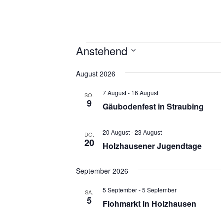
Veranstaltungen
Anstehend
D
August 2026
a
t
7 August
-
16 August
SO.
u
9
Gäubodenfest in Straubing
m
w
ä
20 August
-
23 August
DO.
20
h
Holzhausener Jugendtage
l
e
September 2026
n
.
5 September
-
5 September
SA.
5
Flohmarkt in Holzhausen