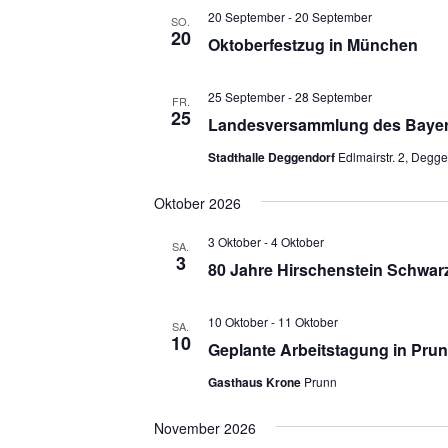
20 September
-
20 September
SO.
20
Oktoberfestzug in München
25 September
-
28 September
FR.
25
Landesversammlung des Bayer
Stadthalle Deggendorf
Edlmairstr. 2, Degg
Oktober 2026
3 Oktober
-
4 Oktober
SA.
3
80 Jahre Hirschenstein Schwar
10 Oktober
-
11 Oktober
SA.
10
Geplante Arbeitstagung in Pru
Gasthaus Krone
Prunn
November 2026