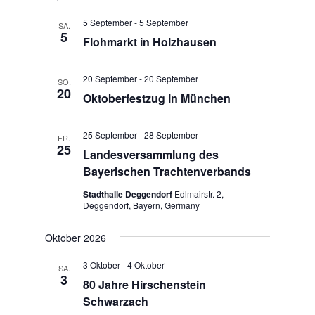
u
g
n
n
A
.
5 September
-
5 September
SA.
n
5
g
Flohmarkt in Holzhausen
s
e
i
n
20 September
-
20 September
c
SO.
S
20
h
Oktoberfestzug in München
u
t
e
c
25 September
-
28 September
FR.
n
h
25
Landesversammlung des
-
e
Bayerischen Trachtenverbands
N
u
a
Stadthalle Deggendorf
Edlmairstr. 2,
n
v
Deggendorf, Bayern, Germany
d
i
g
A
Oktober 2026
a
n
3 Oktober
-
4 Oktober
t
SA.
s
3
i
80 Jahre Hirschenstein
i
o
Schwarzach