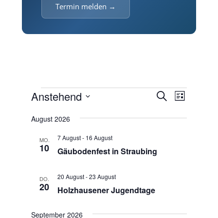
Termin melden →
Veranstaltungen
V
V
Anstehend
S
L
e
e
u
D
i
r
r
c
August 2026
a
s
a
h
a
t
t
n
7 August
-
16 August
e
MO.
n
u
e
s
10
Gäubodenfest in Straubing
m
s
t
w
a
t
ä
20 August
-
23 August
l
DO.
a
20
h
t
Holzhausener Jugendtage
l
u
l
t
n
e
September 2026