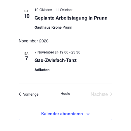
c
n
h
10 Oktober
-
11 Oktober
SA.
t
10
Geplante Arbeitstagung in Prunn
e
Gasthaus Krone
Prunn
n
,
November 2026
N
a
7 November @ 19:00
-
23:30
SA.
7
v
Gau-Zwiefach-Tanz
i
Adlkofen
g
a
t
Heute
Nächste
Veranstaltungen
Vorherige
i
Veranstaltunge
o
n
Kalender abonnieren