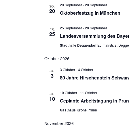
20 September
-
20 September
SO.
20
Oktoberfestzug in München
25 September
-
28 September
FR.
25
Landesversammlung des Bayer
Stadthalle Deggendorf
Edlmairstr. 2, Degg
Oktober 2026
3 Oktober
-
4 Oktober
SA.
3
80 Jahre Hirschenstein Schwar
10 Oktober
-
11 Oktober
SA.
10
Geplante Arbeitstagung in Pru
Gasthaus Krone
Prunn
November 2026