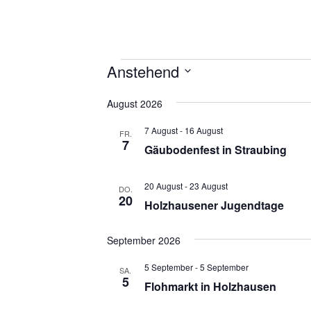
Veranstaltungen
Anstehend
D
August 2026
a
t
7 August
-
16 August
FR.
u
7
Gäubodenfest in Straubing
m
w
ä
20 August
-
23 August
DO.
20
h
Holzhausener Jugendtage
l
e
September 2026
n
.
5 September
-
5 September
SA.
5
Flohmarkt in Holzhausen