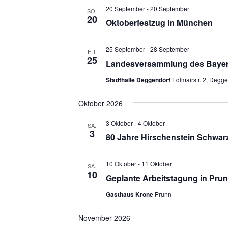
20 September
-
20 September
SO.
20
Oktoberfestzug in München
25 September
-
28 September
FR.
25
Landesversammlung des Bayer
Stadthalle Deggendorf
Edlmairstr. 2, Degg
Oktober 2026
3 Oktober
-
4 Oktober
SA.
3
80 Jahre Hirschenstein Schwar
10 Oktober
-
11 Oktober
SA.
10
Geplante Arbeitstagung in Pru
Gasthaus Krone
Prunn
November 2026