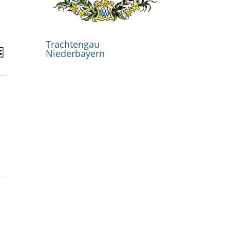
Trachtengau
V
Niederbayern
e
r
a
n
s
t
a
l
t
u
n
g
A
n
s