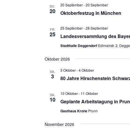
20 September
-
20 September
SO.
20
Oktoberfestzug in München
25 September
-
28 September
FR.
25
Landesversammlung des Bayer
Stadthalle Deggendorf
Edlmairstr. 2, Degg
Oktober 2026
3 Oktober
-
4 Oktober
SA.
3
80 Jahre Hirschenstein Schwar
10 Oktober
-
11 Oktober
SA.
10
Geplante Arbeitstagung in Pru
Gasthaus Krone
Prunn
November 2026