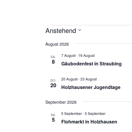
Veranstaltungen
Anstehend
D
August 2026
a
t
7 August
-
16 August
SA.
u
8
Gäubodenfest in Straubing
m
w
ä
20 August
-
23 August
DO.
20
h
Holzhausener Jugendtage
l
e
September 2026
n
.
5 September
-
5 September
SA.
5
Flohmarkt in Holzhausen