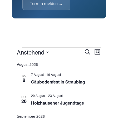
Termin melden →
Veranstaltungen
V
V
Anstehend
S
L
e
e
u
D
i
r
r
c
August 2026
a
s
a
h
a
t
t
n
7 August
-
16 August
e
SA.
n
u
e
s
8
Gäubodenfest in Straubing
m
s
t
w
a
t
ä
20 August
-
23 August
l
DO.
a
20
h
t
Holzhausener Jugendtage
l
u
l
t
n
e
September 2026