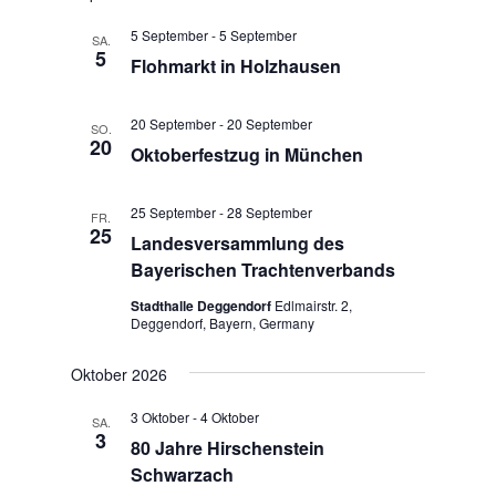
u
g
n
n
A
.
5 September
-
5 September
SA.
n
5
g
Flohmarkt in Holzhausen
s
e
i
n
20 September
-
20 September
c
SO.
S
20
h
Oktoberfestzug in München
u
t
e
c
25 September
-
28 September
FR.
n
h
25
Landesversammlung des
-
e
Bayerischen Trachtenverbands
N
u
a
Stadthalle Deggendorf
Edlmairstr. 2,
n
v
Deggendorf, Bayern, Germany
d
i
g
A
Oktober 2026
a
n
3 Oktober
-
4 Oktober
t
SA.
s
3
i
80 Jahre Hirschenstein
i
o
Schwarzach