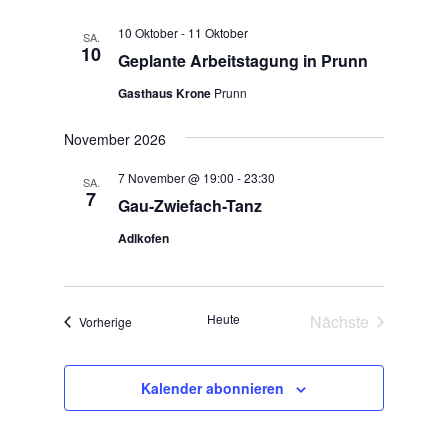
c
n
h
10 Oktober
-
11 Oktober
SA.
t
10
Geplante Arbeitstagung in Prunn
e
Gasthaus Krone
Prunn
n
,
November 2026
N
a
7 November @ 19:00
-
23:30
SA.
7
v
Gau-Zwiefach-Tanz
i
Adlkofen
g
a
t
Heute
Nächste
Veranstaltungen
Vorherige
i
Veranstaltunge
o
n
Kalender abonnieren