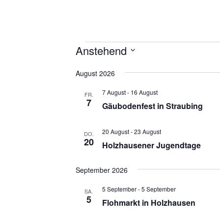
Veranstaltungen
Anstehend
D
August 2026
a
t
7 August
-
16 August
FR.
u
7
Gäubodenfest in Straubing
m
w
ä
20 August
-
23 August
DO.
20
h
Holzhausener Jugendtage
l
e
September 2026
n
.
5 September
-
5 September
SA.
5
Flohmarkt in Holzhausen