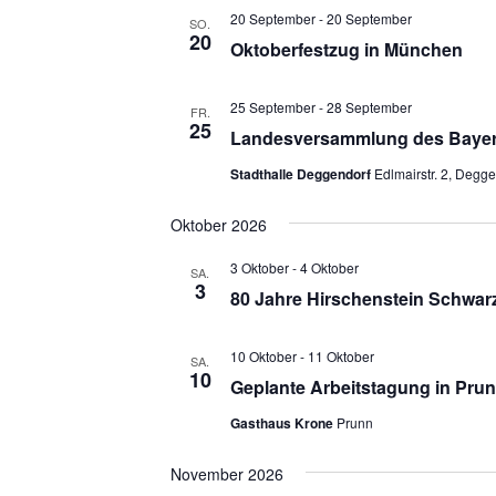
20 September
-
20 September
SO.
20
Oktoberfestzug in München
25 September
-
28 September
FR.
25
Landesversammlung des Bayer
Stadthalle Deggendorf
Edlmairstr. 2, Degg
Oktober 2026
3 Oktober
-
4 Oktober
SA.
3
80 Jahre Hirschenstein Schwar
10 Oktober
-
11 Oktober
SA.
10
Geplante Arbeitstagung in Pru
Gasthaus Krone
Prunn
November 2026