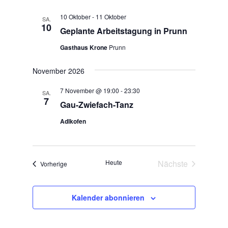
c
n
h
10 Oktober
-
11 Oktober
SA.
t
10
Geplante Arbeitstagung in Prunn
e
Gasthaus Krone
Prunn
n
,
November 2026
N
a
7 November @ 19:00
-
23:30
SA.
7
v
Gau-Zwiefach-Tanz
i
Adlkofen
g
a
t
Heute
Nächste
Veranstaltungen
Vorherige
i
Veranstaltunge
o
n
Kalender abonnieren