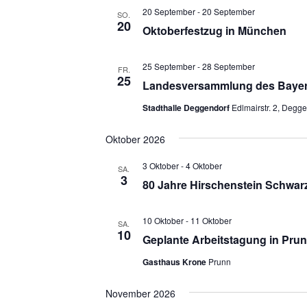
20 September
-
20 September
SO.
20
Oktoberfestzug in München
25 September
-
28 September
FR.
25
Landesversammlung des Bayer
Stadthalle Deggendorf
Edlmairstr. 2, Degg
Oktober 2026
3 Oktober
-
4 Oktober
SA.
3
80 Jahre Hirschenstein Schwar
10 Oktober
-
11 Oktober
SA.
10
Geplante Arbeitstagung in Pru
Gasthaus Krone
Prunn
November 2026