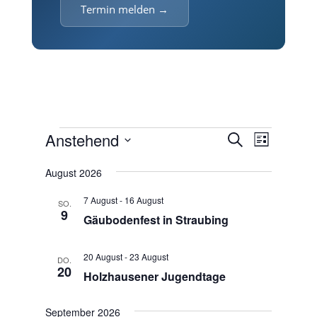
Termin melden →
Veranstaltungen
V
V
Anstehend
S
L
e
e
u
D
i
r
r
c
August 2026
a
s
a
h
a
t
t
n
7 August
-
16 August
e
SO.
n
u
e
s
9
Gäubodenfest in Straubing
m
s
t
w
a
t
ä
20 August
-
23 August
l
DO.
a
20
h
t
Holzhausener Jugendtage
l
u
l
t
n
e
September 2026