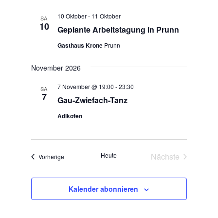
c
n
h
10 Oktober
-
11 Oktober
SA.
t
10
Geplante Arbeitstagung in Prunn
e
Gasthaus Krone
Prunn
n
,
November 2026
N
a
7 November @ 19:00
-
23:30
SA.
7
v
Gau-Zwiefach-Tanz
i
Adlkofen
g
a
t
Heute
Nächste
Veranstaltungen
Vorherige
i
Veranstaltunge
o
n
Kalender abonnieren