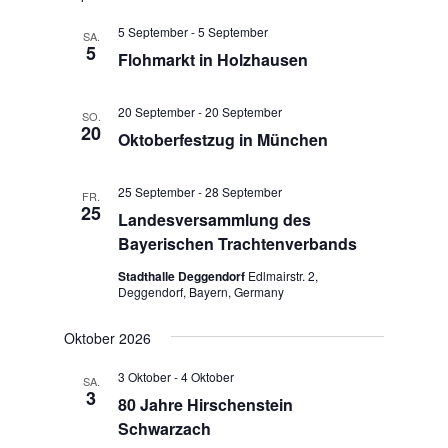
u
g
n
n
A
.
5 September
-
5 September
SA.
n
5
g
Flohmarkt in Holzhausen
s
e
i
n
20 September
-
20 September
c
SO.
S
20
h
Oktoberfestzug in München
u
t
e
c
25 September
-
28 September
FR.
n
h
25
Landesversammlung des
-
e
Bayerischen Trachtenverbands
N
u
a
Stadthalle Deggendorf
Edlmairstr. 2,
n
v
Deggendorf, Bayern, Germany
d
i
g
A
Oktober 2026
a
n
3 Oktober
-
4 Oktober
t
SA.
s
3
i
80 Jahre Hirschenstein
i
o
Schwarzach