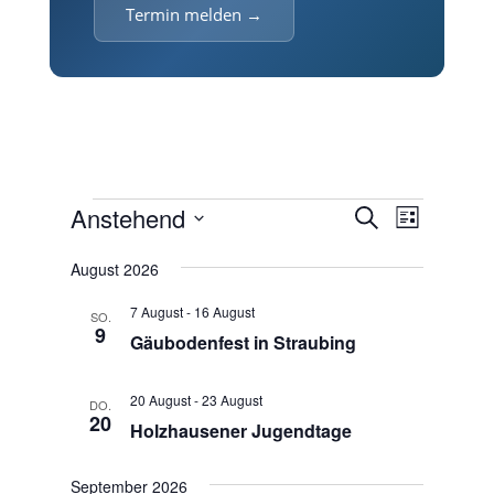
Termin melden →
Veranstaltungen
V
V
Anstehend
S
L
e
e
u
D
i
r
r
c
August 2026
a
s
a
h
a
t
t
n
7 August
-
16 August
e
SO.
n
u
e
s
9
Gäubodenfest in Straubing
m
s
t
w
a
t
ä
20 August
-
23 August
l
DO.
a
20
h
t
Holzhausener Jugendtage
l
u
l
t
n
e
September 2026