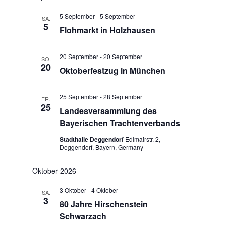
u
g
n
n
A
.
5 September
-
5 September
SA.
n
5
g
Flohmarkt in Holzhausen
s
e
i
n
20 September
-
20 September
c
SO.
S
20
h
Oktoberfestzug in München
u
t
e
c
25 September
-
28 September
FR.
n
h
25
Landesversammlung des
-
e
Bayerischen Trachtenverbands
N
u
a
Stadthalle Deggendorf
Edlmairstr. 2,
n
v
Deggendorf, Bayern, Germany
d
i
g
A
Oktober 2026
a
n
3 Oktober
-
4 Oktober
t
SA.
s
3
i
80 Jahre Hirschenstein
i
o
Schwarzach