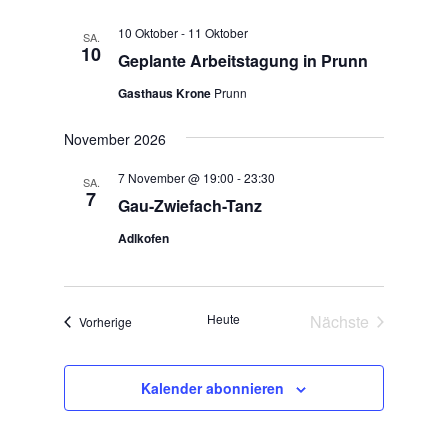
c
n
h
10 Oktober
-
11 Oktober
SA.
t
10
Geplante Arbeitstagung in Prunn
e
Gasthaus Krone
Prunn
n
,
November 2026
N
a
7 November @ 19:00
-
23:30
SA.
7
v
Gau-Zwiefach-Tanz
i
Adlkofen
g
a
t
Heute
Nächste
Veranstaltungen
Vorherige
i
Veranstaltunge
o
n
Kalender abonnieren